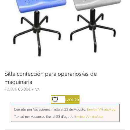
Silla confección para operarios/as de
maquinaria
El
El
72,00
€
65,00
€
+ IVA
precio
precio
Favorito
original
actual
era:
es:
Cerrado por Vacaciones hasta el 23 de Agosto.
Envien WhatsApp.
72,00€.
65,00€.
Tancat per Vacances fins al 23 d'agost.
Envieu WhatsApp.