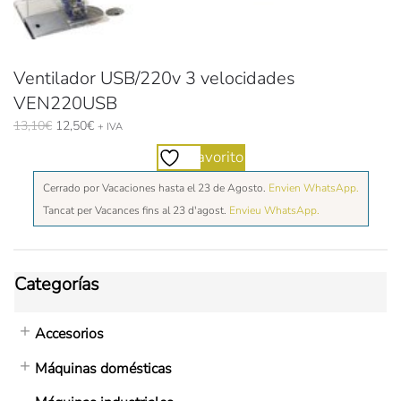
Ventilador USB/220v 3 velocidades
VEN220USB
El
El
13,10
€
12,50
€
+ IVA
precio
precio
Favorito
original
actual
era:
es:
Cerrado por Vacaciones hasta el 23 de Agosto.
Envien WhatsApp.
13,10€.
12,50€.
Tancat per Vacances fins al 23 d'agost.
Envieu WhatsApp.
Categorías
Accesorios
Máquinas domésticas