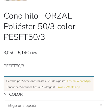
Cono hilo TORZAL
Poliéster 50/3 color
PESFT50/3
Rango
3,05
€
-
5,14
€
+ IVA
de
precios:
PESFT50/3
desde
3,05€
Cerrado por Vacaciones hasta el 23 de Agosto.
Envien WhatsApp.
hasta
Tancat per Vacances fins al 23 d'agost.
Envieu WhatsApp.
5,14€
Nº COLOR