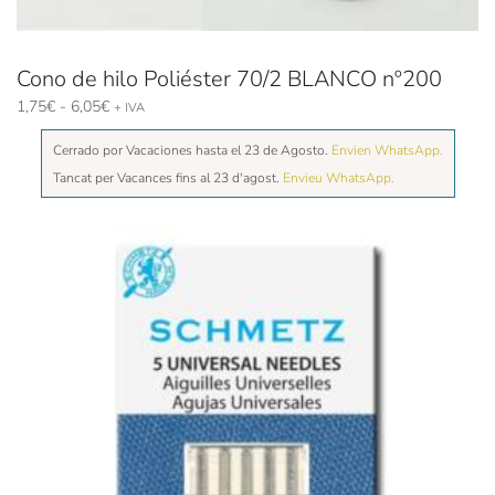
Cono de hilo Poliéster 70/2 BLANCO nº200
Rango
1,75
€
-
6,05
€
+ IVA
de
Cerrado por Vacaciones hasta el 23 de Agosto.
precios:
Envien WhatsApp.
desde
Tancat per Vacances fins al 23 d'agost.
Envieu WhatsApp.
1,75€
hasta
6,05€