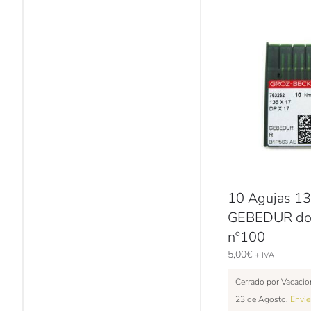
10 Agujas 1
GEBEDUR do
nº100
5,00
€
+ IVA
Cerrado por Vacacio
23 de Agosto.
Envi