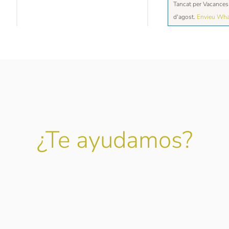
Tancat per Vacances 
d'agost.
Envieu Wh
¿Te ayudamos?