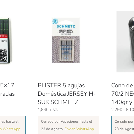
35×17
BLISTER 5 agujas
Cono de 
radas
Doméstica JERSEY H-
70/2 N
SUK SCHMETZ
140gr y
1,86
€
2,25
€
-
8,10
+ IVA
nes hasta el
Cerrado por Vacaciones hasta el
Cerrado por
en WhatsApp.
23 de Agosto.
Envien WhatsApp.
23 de Agos