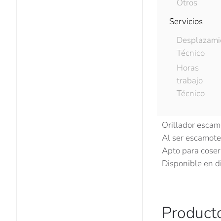
Otros
Servicios
Desplazami
Descripci
Técnico
Horas
trabajo
Descripc
Técnico
Orillador escam
Al ser escamotea
Apto para coser
Disponible en d
Product