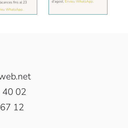
2,25€
d'agost.
Envieu WhatsApp.
acances fins al 23
hasta
ieu WhatsApp.
8,10€
web.net
 40 02
 67 12