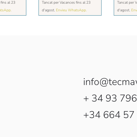
fins al 23
Tancat per Vacances fins al 23
Tancat per V
atsApp.
d'agost.
Envieu WhatsApp.
d'agost.
Env
info@tecma
+ 34 93 796
+34 664 57