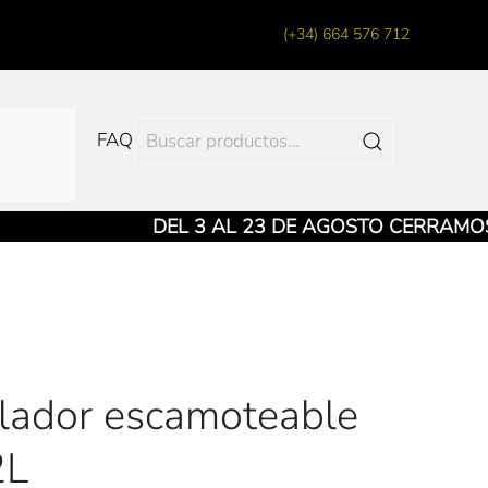
(+34) 664 576 712
Buscar
FAQ
por:
DEL 3 AL 23 DE AGOSTO CERRAMOS LA
llador escamoteable
2L