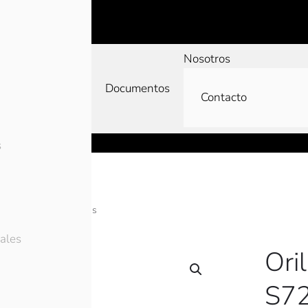
Nosotros
Documentos
Contacto
s
s
Guías y Embudos
ales
Ori
S7