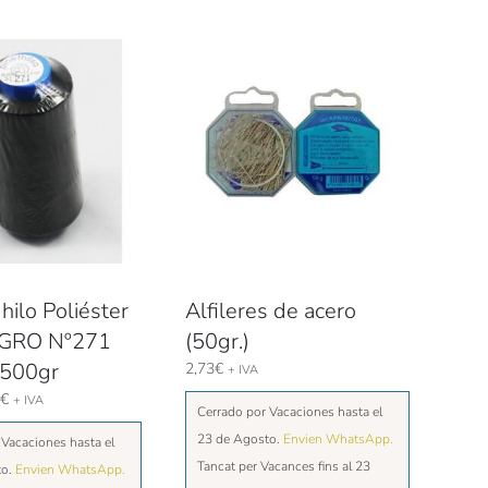
hilo Poliéster
Alfileres de acero
EGRO Nº271
(50gr.)
 500gr
2,73
€
+ IVA
Rango
€
+ IVA
Cerrado por Vacaciones hasta el
de
23 de Agosto.
Envien WhatsApp.
 Vacaciones hasta el
precios:
desde
Tancat per Vacances fins al 23
to.
Envien WhatsApp.