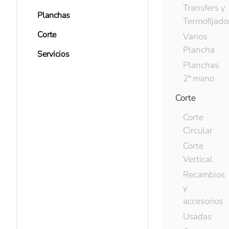
Transfers y
Planchas
Termofijado
Corte
Varios
Plancha
Servicios
Planchas
2ª mano
Corte
Corte
Circular
Corte
Vertical
Recambios
y
accesorios
Usadas