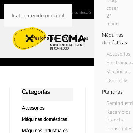
Maq.
info@tecmaweb.net
coser
Màquines i complements de confecció
Ir al contenido principal
2ª
mano
Máquinas
Profesionales
Particulares
domésticas
Accesorios
Electrónica
Mecánicas
Overlocks
Categorías
Inicio
Accesorio
Planchas
Semindustri
Accesorios
Recambios
Máquinas domésticas
Plancha
Industriales
Máquinas industriales