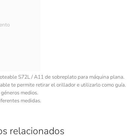
ento
ón
ión
oteable S72L / A11 de sobreplato para máquina plana.
ble te permite retirar el orillador e utilizarlo como guía.
 géneros medios.
iferentes medidas.
os relacionados