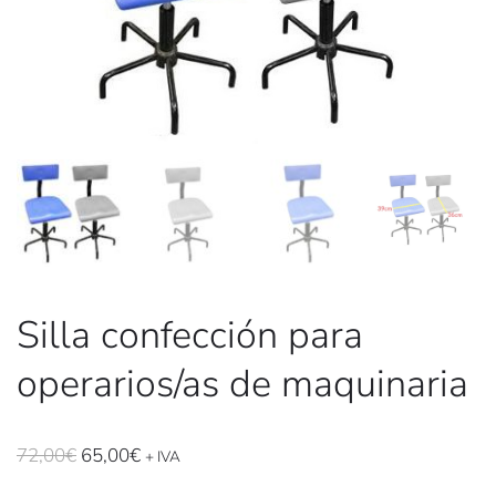
Silla confección para
operarios/as de maquinaria
El
El
72,00
€
65,00
€
+ IVA
precio
precio