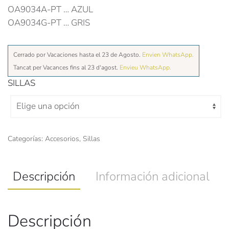
original
actual
OA9034A-PT … AZUL
era:
es:
OA9034G-PT … GRIS
72,00€.
65,00€.
Cerrado por Vacaciones hasta el 23 de Agosto.
Envien WhatsApp.
Tancat per Vacances fins al 23 d'agost.
Envieu WhatsApp.
SILLAS
Categorías:
Accesorios
,
Sillas
Descripción
Información adicional
Descripción