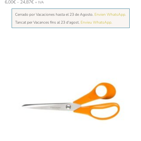
Rango
6,00
€
-
24,87
€
+ IVA
de
Cerrado por Vacaciones hasta el 23 de Agosto.
precios:
Envien WhatsApp.
desde
Tancat per Vacances fins al 23 d'agost.
Envieu WhatsApp.
6,00€
hasta
24,87€