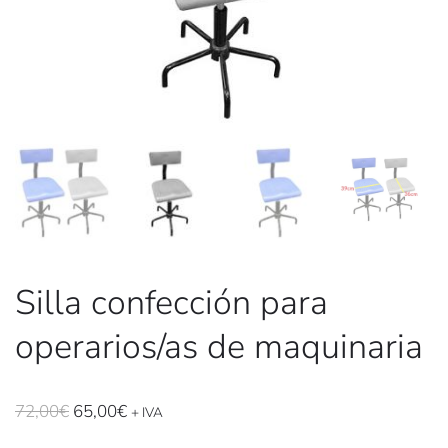
Silla confección para
operarios/as de maquinaria
El
El
72,00
€
65,00
€
+ IVA
precio
precio