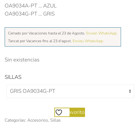
original
actual
OA9034A-PT … AZUL
era:
es:
OA9034G-PT … GRIS
72,00€.
65,00€.
Cerrado por Vacaciones hasta el 23 de Agosto.
Envien WhatsApp.
Tancat per Vacances fins al 23 d'agost.
Envieu WhatsApp.
Sin existencias
SILLAS
Favorito
Categorías:
Accesorios
,
Sillas