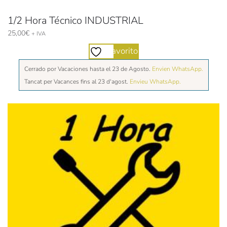
1/2 Hora Técnico INDUSTRIAL
25,00
€
+ IVA
Favorito
Cerrado por Vacaciones hasta el 23 de Agosto.
Envien WhatsApp.
Tancat per Vacances fins al 23 d'agost.
Envieu WhatsApp.