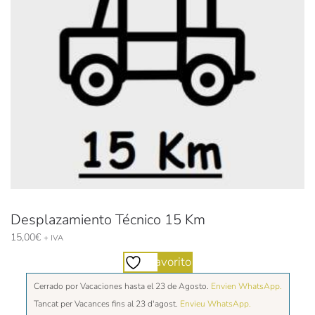
Desplazamiento Técnico 15 Km
15,00
€
+ IVA
Favorito
Cerrado por Vacaciones hasta el 23 de Agosto.
Envien WhatsApp.
Tancat per Vacances fins al 23 d'agost.
Envieu WhatsApp.