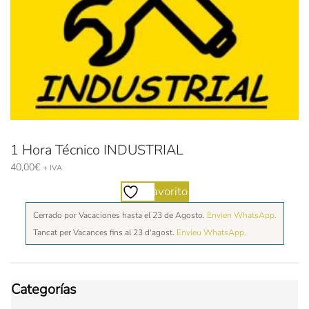
1 Hora Técnico INDUSTRIAL
40,00
€
+ IVA
Favorito
Cerrado por Vacaciones hasta el 23 de Agosto.
Envien WhatsApp.
Tancat per Vacances fins al 23 d'agost.
Envieu WhatsApp.
Categorías