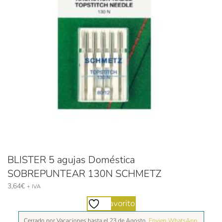
BLISTER 5 agujas Doméstica
SOBREPUNTEAR 130N SCHMETZ
3,64
€
+ IVA
Favorito
Cerrado por Vacaciones hasta el 23 de Agosto.
Envien WhatsApp.