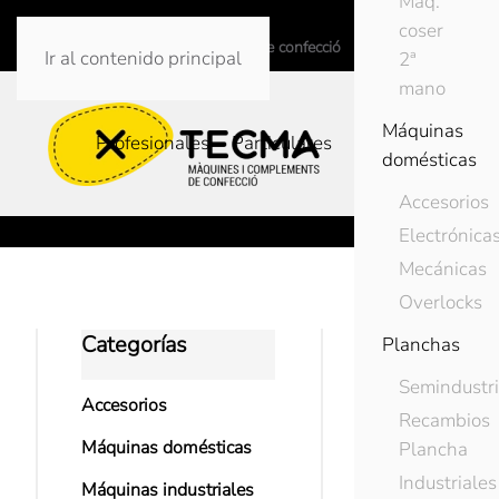
Maq.
info@tecmaweb.net
coser
Màquines i complements de confecció
Ir al contenido principal
2ª
mano
Máquinas
Profesionales
Particulares
domésticas
Accesorios
Electrónica
Mecánicas
Overlocks
Categorías
Inicio
Accesorio
Planchas
Semindustri
Accesorios
Recambios
Máquinas domésticas
Plancha
Industriales
Máquinas industriales