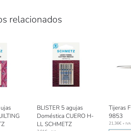
os relacionados
ujas
BLISTER 5 agujas
Tijeras
UILTING
Doméstica CUERO H-
9853
TZ
LL SCHMETZ
21,36
€
+ IVA