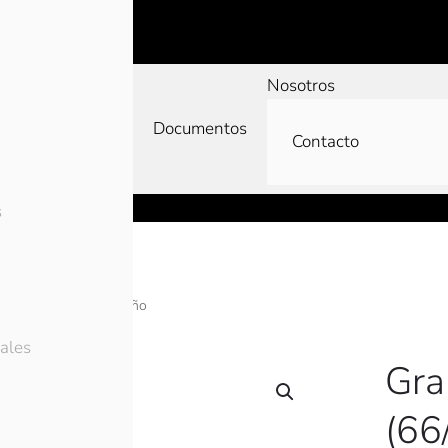
Nosotros
Documentos
Contacto
s
s
Patronaje y diseño
ales
Gra
(66