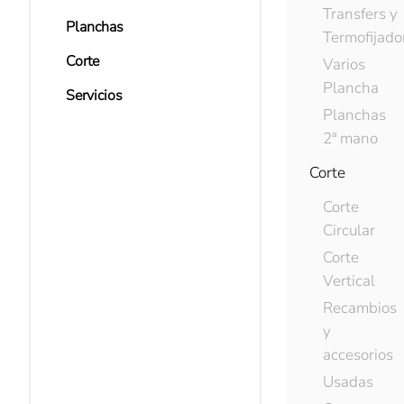
Transfers y
Planchas
Termofijado
Corte
Varios
Plancha
Servicios
Planchas
2ª mano
Corte
Corte
Circular
Corte
Vertical
Recambios
y
accesorios
Usadas