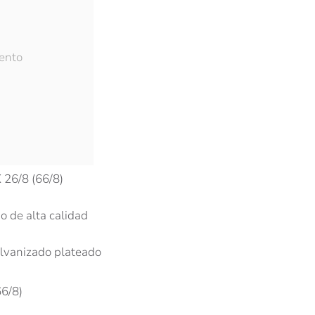
ento
ón
ión
26/8 (66/8)
o de alta calidad
lvanizado plateado
66/8)