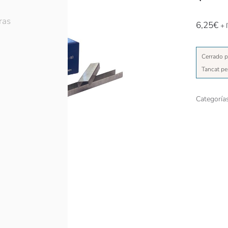
ras
6,25
€
+ 
Cerrado p
Tancat pe
Categoría