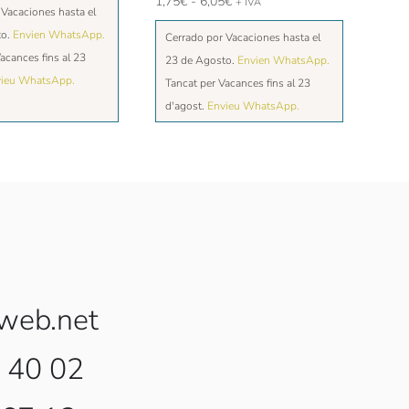
Rango
1,75
€
-
6,05
€
+ IVA
 Vacaciones hasta el
de
to.
Envien WhatsApp.
Cerrado por Vacaciones hasta el
precios:
desde
acances fins al 23
23 de Agosto.
Envien WhatsApp.
1,75€
ieu WhatsApp.
Tancat per Vacances fins al 23
hasta
d'agost.
Envieu WhatsApp.
6,05€
web.net
 40 02