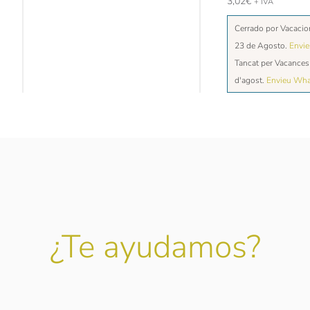
3,02
€
+ IVA
Cerrado por Vacacio
23 de Agosto.
Envi
Tancat per Vacances 
d'agost.
Envieu Wh
¿Te ayudamos?