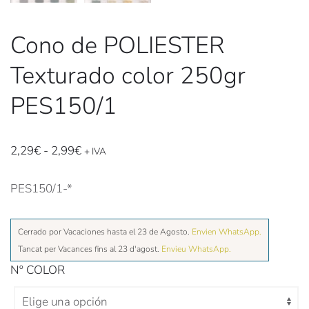
Cono de POLIESTER
Texturado color 250gr
PES150/1
Rango
2,29
€
-
2,99
€
+ IVA
de
precios:
PES150/1-*
desde
2,29€
Cerrado por Vacaciones hasta el 23 de Agosto.
Envien WhatsApp.
hasta
Tancat per Vacances fins al 23 d'agost.
Envieu WhatsApp.
2,99€
Nº COLOR