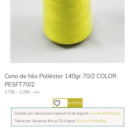
Cono de hilo Poliéster 140gr 70/2 COLOR
PESFT70/2
Rango
1,75
€
-
2,29
€
+ IVA
de
Favorito
precios:
desde
Cerrado por Vacaciones hasta el 23 de Agosto.
Envien WhatsApp.
1,75€
Tancat per Vacances fins al 23 d'agost.
Envieu WhatsApp.
hasta
2,29€