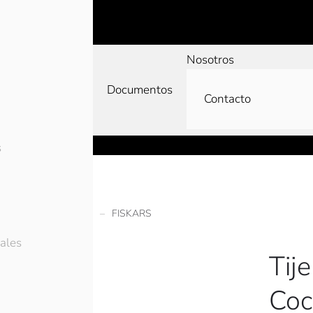
Nosotros
Documentos
Contacto
s
s
Tijeras y Cutters
FISKARS
ales
Tij
Coc