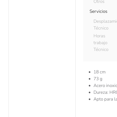
Otros
Servicios
Descripc
Desplazami
Técnico
Horas
Tijeras FISKAR
trabajo
Para cortar alim
Técnico
Las hojas aserra
Tornillo pivotan
18 cm
73 g
Acero inoxi
Dureza: HR
Apto para l