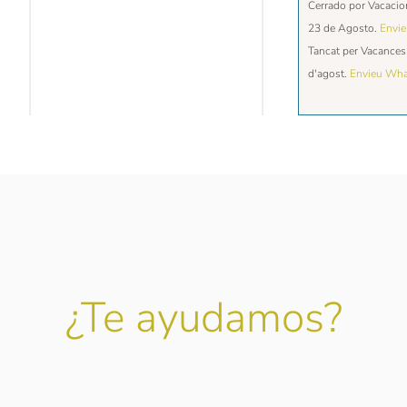
Cerrado por Vacacio
23 de Agosto.
Envi
Tancat per Vacances 
d'agost.
Envieu Wh
¿Te ayudamos?