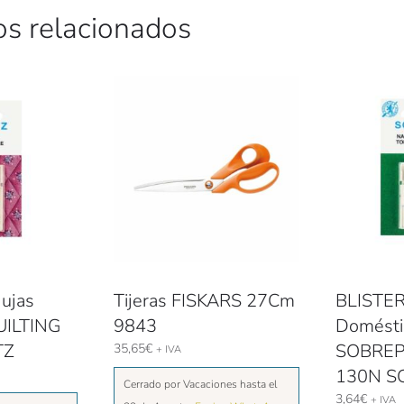
os relacionados
ujas
Tijeras FISKARS 27Cm
BLISTER
UILTING
9843
Domésti
TZ
SOBRE
35,65
€
+ IVA
130N S
Cerrado por Vacaciones hasta el
3,64
€
+ IVA