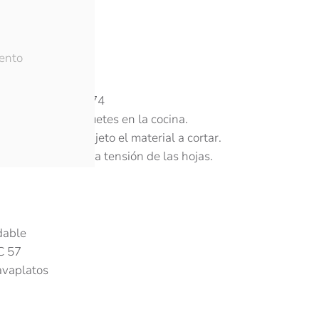
ión
ento
S 18Cm Cocina 9874
entos y abrir paquetes en la cocina.
das mantienen sujeto el material a cortar.
te para modificar la tensión de las hojas.
dable
C 57
avaplatos