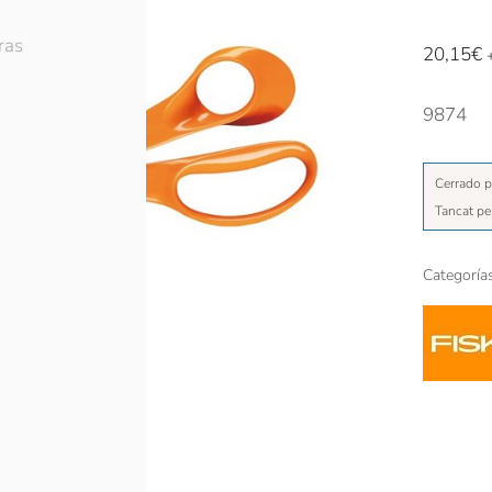
ras
20,15
€
9874
Cerrado p
Tancat pe
Categoría
ón