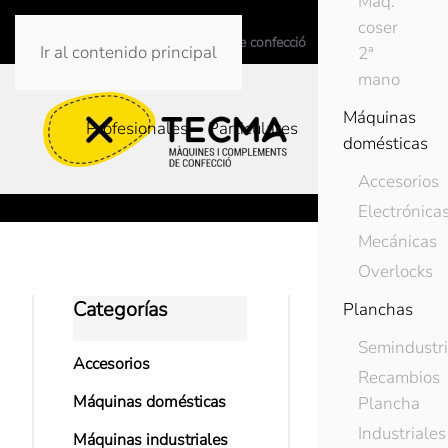
Maq.
info@tecmaweb.net
coser
Màquines i complements de confecció
Ir al contenido principal
2ª
mano
Máquinas
Profesionales
Particulares
domésticas
Accesorios
Electrónica
Mecánicas
Overlocks
Categorías
Inicio
Accesorio
Planchas
Semindustri
Accesorios
Recambios
Máquinas domésticas
Plancha
Industriales
Máquinas industriales