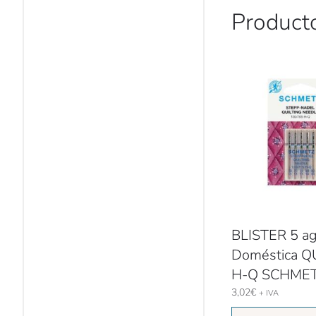
Product
BLISTER 5 ag
Doméstica Q
H-Q SCHME
3,02
€
+ IVA