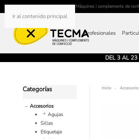
info@tecmaweb.net
Màquines i complements de conf
Ir al contenido principal
Profesionales
Particu
DEL 3 AL 23 DE 
Categorías
Inicio
Accesorio
Accesorios
Agujas
Sillas
Etiquetaje