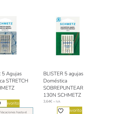
 5 Agujas
BLISTER 5 agujas
ica STRETCH
Doméstica
HMETZ
SOBREPUNTEAR
130N SCHMETZ
3,64
€
+ IVA
Favorito
Favorito
 Vacaciones hasta el