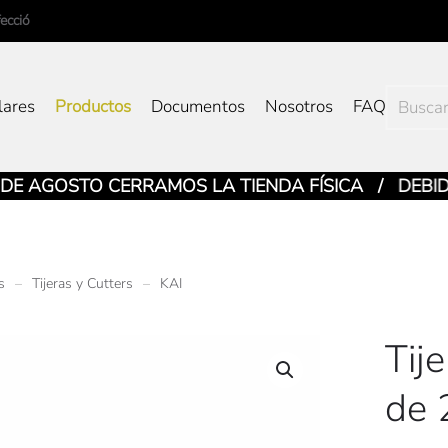
ecció
Buscar
lares
Productos
Documentos
Nosotros
FAQ
por:
AGOSTO CERRAMOS LA TIENDA FÍSICA / DEBIDO 
s
Tijeras y Cutters
KAI
Tij
de 