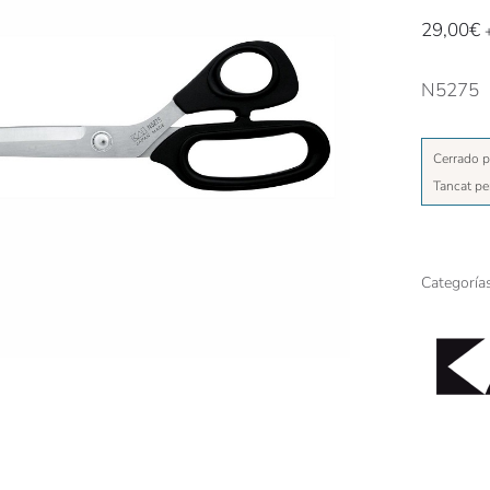
29,00
€
N5275
Cerrado p
Tancat pe
Categoría