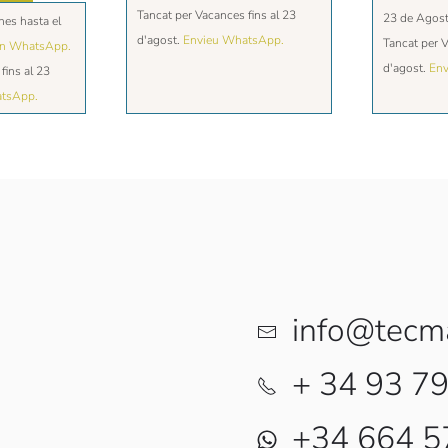
Tancat per Vacances fins al 23
23 de Agos
nes hasta el
d'agost.
Envieu WhatsApp.
Tancat per V
en WhatsApp.
d'agost.
Env
fins al 23
atsApp.
info@tecm
+ 34 93 7
+34 664 5