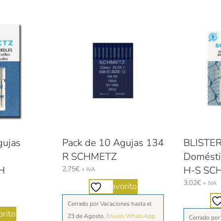
gujas
Pack de 10 Agujas 134
BLISTER
R SCHMETZ
Domést
H
H-S SC
2,75
€
+ IVA
3,02
€
+ IVA
Favorito
Cerrado por Vacaciones hasta el
rito
23 de Agosto.
Envien WhatsApp.
Cerrado por