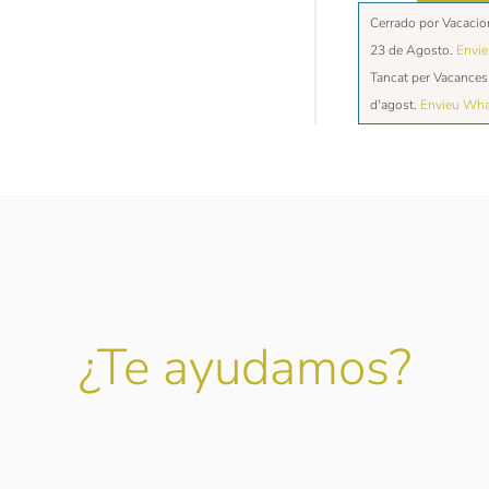
Cerrado por Vacacio
23 de Agosto.
Envi
Tancat per Vacances 
d'agost.
Envieu Wh
¿Te ayudamos?