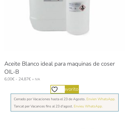
Aceite Blanco ideal para maquinas de coser
OIL-B
Rango
6,00
€
-
24,87
€
+ IVA
de
Favorito
precios:
desde
Cerrado por Vacaciones hasta el 23 de Agosto.
Envien WhatsApp.
6,00€
Tancat per Vacances fins al 23 d'agost.
Envieu WhatsApp.
hasta
24,87€