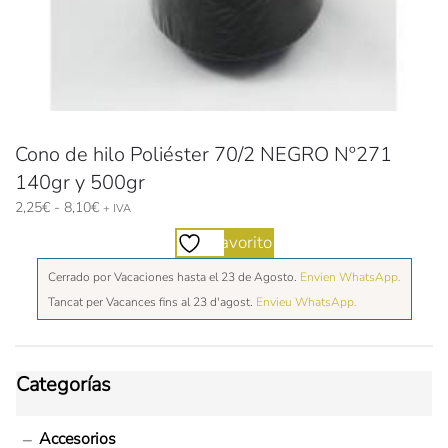
Cono de hilo Poliéster 70/2 NEGRO Nº271
140gr y 500gr
Rango
2,25
€
-
8,10
€
+ IVA
de
Favorito
precios:
desde
Cerrado por Vacaciones hasta el 23 de Agosto.
Envien WhatsApp.
2,25€
Tancat per Vacances fins al 23 d'agost.
Envieu WhatsApp.
hasta
8,10€
Categorías
Accesorios