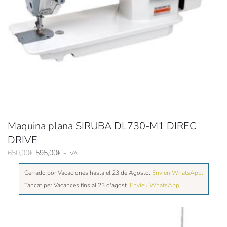
Maquina plana SIRUBA DL730-M1 DIREC
DRIVE
El
El
650,00
€
595,00
€
+ IVA
precio
precio
Cerrado por Vacaciones hasta el 23 de Agosto.
original
actual
Envien WhatsApp.
era:
es:
Tancat per Vacances fins al 23 d'agost.
Envieu WhatsApp.
650,00€.
595,00€.