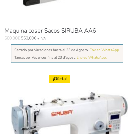
Maquina coser Sacos SIRUBA AA6
El
El
600,00
€
550,00
€
+ IVA
precio
precio
Cerrado por Vacaciones hasta el 23 de Agosto.
original
actual
Envien WhatsApp.
era:
es:
Tancat per Vacances fins al 23 d'agost.
Envieu WhatsApp.
600,00€.
550,00€.
¡Oferta!